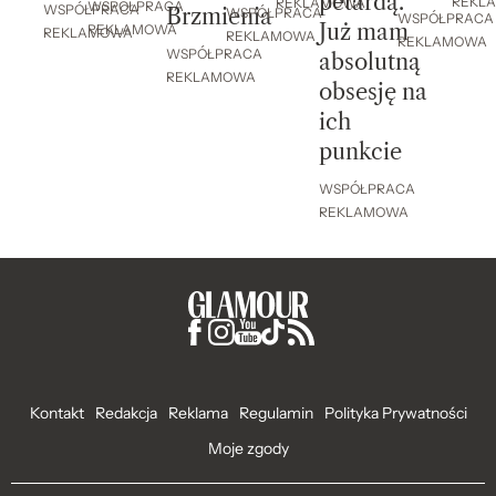
petardą.
REKL
REKLAMOWA
WSPÓŁPRACA
WSPÓŁPRACA
Brzmienia
WSPÓŁPRACA
WSPÓŁPRACA
Już mam
REKLAMOWA
REKLAMOWA
REKLAMOWA
REKLAMOWA
WSPÓŁPRACA
absolutną
REKLAMOWA
obsesję na
ich
punkcie
WSPÓŁPRACA
REKLAMOWA
Kontakt
Redakcja
Reklama
Regulamin
Polityka Prywatności
Moje zgody