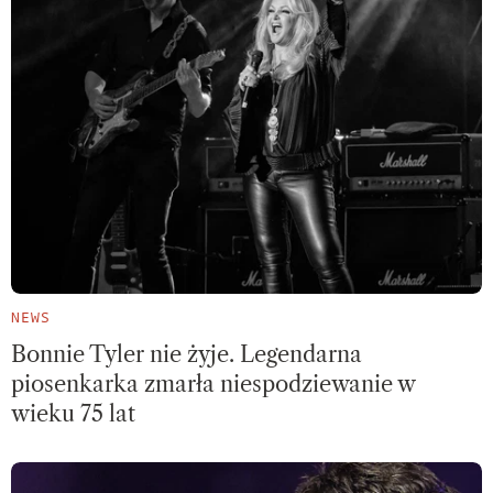
NEWS
Bonnie Tyler nie żyje. Legendarna
piosenkarka zmarła niespodziewanie w
wieku 75 lat