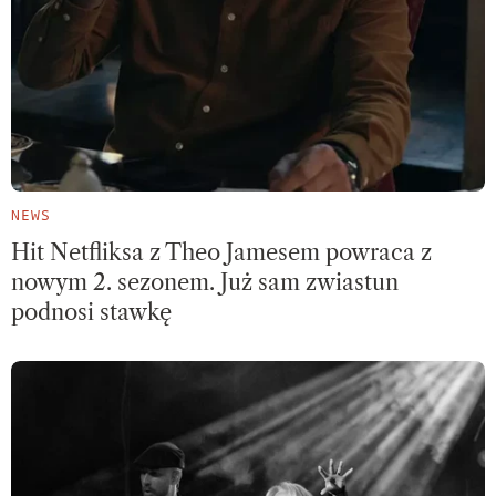
NEWS
Hit Netfliksa z Theo Jamesem powraca z
nowym 2. sezonem. Już sam zwiastun
podnosi stawkę