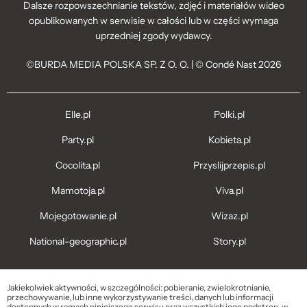
Dalsze rozpowszechnianie tekstów, zdjęć i materiałów wideo
opublikowanych w serwisie w całości lub w części wymaga
uprzedniej zgody wydawcy.
©BURDA MEDIA POLSKA SP. Z O. O. | © Condé Nast 2026
Elle.pl
Polki.pl
Party.pl
Kobieta.pl
Cocolita.pl
Przyslijprzepis.pl
Mamotoja.pl
Viva.pl
Mojegotowanie.pl
Wizaz.pl
National-geographic.pl
Story.pl
Jakiekolwiek aktywności, w szczególności: pobieranie, zwielokrotnianie,
przechowywanie, lub inne wykorzystywanie treści, danych lub informacji
dostępnych w ramach niniejszego serwisu oraz wszystkich jego podstron, w