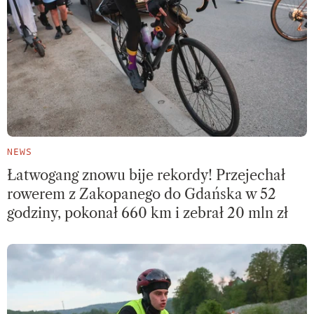
NEWS
Łatwogang znowu bije rekordy! Przejechał
rowerem z Zakopanego do Gdańska w 52
godziny, pokonał 660 km i zebrał 20 mln zł