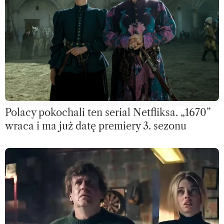
Polacy pokochali ten serial Netfliksa. „1670”
wraca i ma już datę premiery 3. sezonu