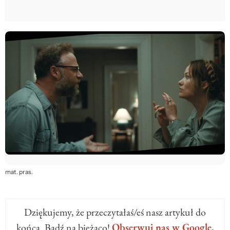
mat. pras.
Dziękujemy, że przeczytałaś/eś nasz artykuł do
końca. Bądź na bieżąco!
Obserwuj nas w Google
.