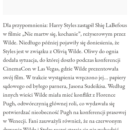
Dla przypomnienia: Harry Styles zastąpił Shię LaBefous
w filmie „Nie martw się, kochanie”, reżyserowym przez
Wilde. Niedługo później pojawiły się doniesienia, że
Styles jest w związku z Olivią Wilde. Oliwy do ognia
dodała sytuacja, do której doszło podczas konferencji
CinemaCon w Las Vegas, gdzie Wilde prezentowała
swój film. W trakcie wystąpienia wręczono jej... papiery
sądowego od byłego parnera, Jasona Sudeikisa. Według
innych wieści Wilde miała mieć konflikt z Florence
Pugh, odtwórczynią głównej roli, co wydawała się
potwierdzać nieobecność Pugh na konferencji prasowej
w Wenecji. Fani zauważyli również, że na czerwonym
dywanie Wilde i Styles raczej starają sie nie wchodzić