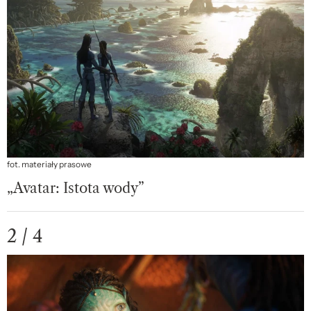
fot. materiały prasowe
„Avatar: Istota wody”
2 / 4