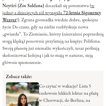
Neytiri (Zoe Saldana)
doczekali się potomstwa (
w
jednej z dziecięcych ról wystąpiła
72-letnia Sigourney
Weaver
!). Zgrana gromadka wiedzie dobre, spokojne
życie Do czasu, gdy na niebie rozbłyskuje nowa
„gwiazda”. To Ziemianie, którzy (niezrażeni poprzednią
srogą klęską) ponownie przylatują na księżyc Polifema.
Swoją planetę już niemalże wykończyli, teraz próbują
skolonizować kolejną i jak to mają w naturze, sieją
głównie spustoszenie.
Zobacz także:
Co czytać w wakacje? Lista 5
cudownie lekkich lektur na plażę
w Chorwacji, do Berlina, na