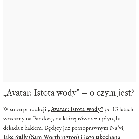
„Avatar: Istota wody” – o czym jest?
W superprodukcji
„Avatar: Istota wody”
po 13 latach
wracamy na Pandorę, na której również upłynęła
dekada z hakiem. Będący już pełnoprawnym Na’vi,
Jake Sully (Sam Worthington) i jego ukochana